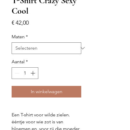
T-Shirt Crazy Sexy
Cool
Prijs
€ 42,00
Maten
*
Aantal
*
In winkelwagen
Een T-shirt voor wilde zielen.
ééntje voor wie zot is van
bloemen en..voor zij die moeder