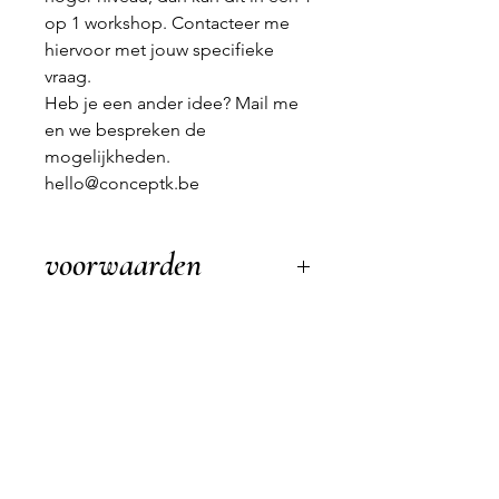
op 1 workshop. Contacteer me
hiervoor met jouw specifieke
vraag.
Heb je een ander idee? Mail me
en we bespreken de
mogelijkheden.
hello@conceptk.be
voorwaarden
Wanneer de klant annuleert kan
de workshop niet worden
terugbetaald. (Tenzij quarantaine
of ziekte kan worden
aangetoond). Wel kan je iemand
anders in jouw plaats sturen.
Wanneer ConceptK annuleert