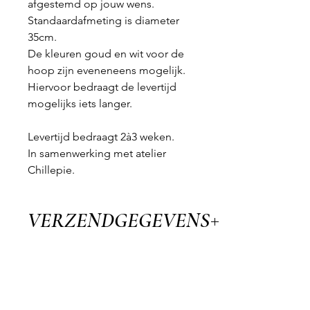
afgestemd op jouw wens.
Standaardafmeting is diameter
35cm.
De kleuren goud en wit voor de
hoop zijn eveneneens mogelijk.
Hiervoor bedraagt de levertijd
mogelijks iets langer.
Levertijd bedraagt 2à3 weken.
In samenwerking met atelier
Chillepie.
VERZENDGEGEVENS
Alle bestellingen kunnen worden
opgehaald aan mijn atelier - Halle
Velden 8, 2980 Halle-Zoersel - of
worden opgestuurd binnen